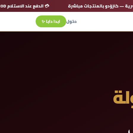
سسوارات حصرية — كنزوّدو بالمنتجات مباشرة
💳 الدفع عند الاستلام 
دخول
ابدا دابا ✨
لة