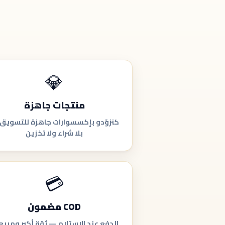
💎
منتجات جاهزة
كنزوّدو بإكسسوارات جاهزة للتسويق
بلا شراء ولا تخزين
💳
COD مضمون
الدفع عند الاستلام — ثقة أكبر ومبيع