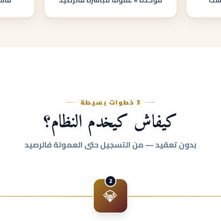
يسك
مؤكدة = عمولة مباشرة فالرصيد
فال
3 خطوات بسيطة
كيفاش كيخدم النظام؟
بدون تعقيد — من التسجيل حتى العمولة فالرصيد
2
💎