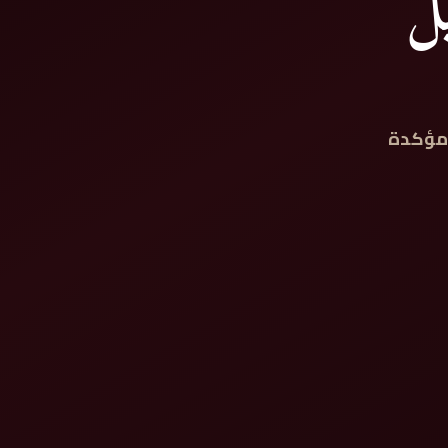
ل
 مؤكدة