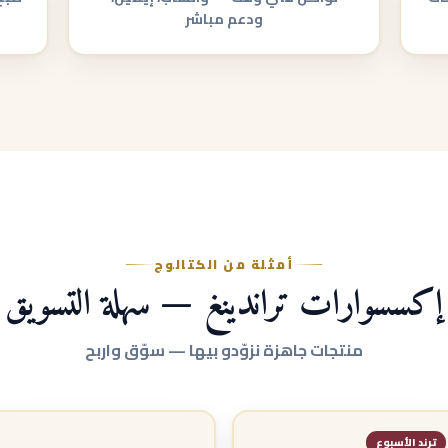
ودعم مباشر
أمثلة من الكتالوج
إكسسوارات تراندينغ — سهلة التسويق
منتجات جاهزة نزوّدو بيها — سوّق واربح
ترند الأسبوع