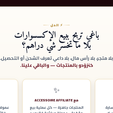
⚡ الحل
باغي تربح ببيع الإكسسوارات
بلا ما تخسر شي دراهم؟
بلا متجر، بلا رأس مال، بلا داعي تعرف الشحن أو التحصيل.
كنزوّدو بالمنتجات — والباقي علينا.
✨
مع ACCESSOIRE AFFILIATE
سارة
المنتجات جاهزة — كل عملية بيع