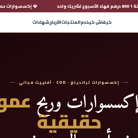
✨ عمولة
1 800 درهم
فهاد الأسبوع لشريك واحد
💎 إك
كيفاش كيخدم
المنتجات
الأرباح
شهادات
إكسسوارات تراندينغ · COD · أفلييت مجاني
عمو
 إكسسوارات وربح
حقيقية