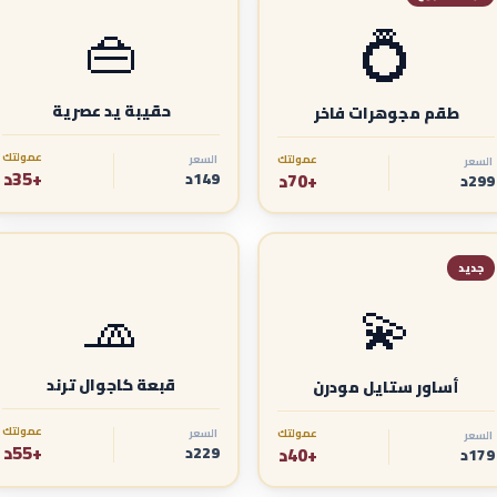
👜
💍
حقيبة يد عصرية
طقم مجوهرات فاخر
عمولتك
عمولتك
السعر
السعر
+35د
+70د
149د
299د
جديد
🧢
💫
قبعة كاجوال ترند
أساور ستايل مودرن
عمولتك
عمولتك
السعر
السعر
+55د
+40د
229د
179د