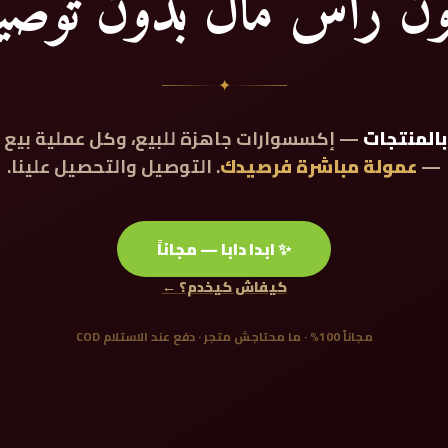
ون رأس مال بدون توصي
✦
بالمنتجات
— إكسسوارات جاهزة للبيع، وكل عملية بيع
—
عمولة مباشرة فرصيدك
. التوصيل والتحصيل علينا.
✨ ابدا دابا — مجاناً
كيفاش كيخدم؟ ←
مجاناً 100% · ما محتاجش متجر · دفع عند الاستلام COD