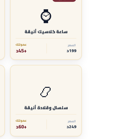
⌚
ساعة كلاسيك أنيقة
عمولتك
السعر
+45د
199د
📿
سلسال وقلادة أنيقة
عمولتك
السعر
+60د
249د