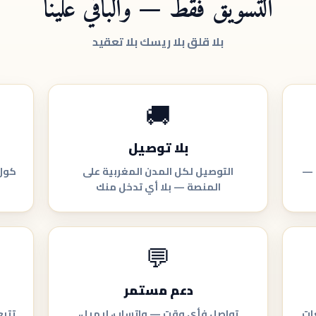
التسويق فقط — والباقي علينا
بلا قلق بلا ريسك بلا تعقيد
🚚
بلا توصيل
 —
التوصيل لكل المدن المغربية على
كول 
المنصة — بلا أي تدخل منك
💬
دعم مستمر
ات
تواصل فأي وقت — واتساب، إيميل،
تتب