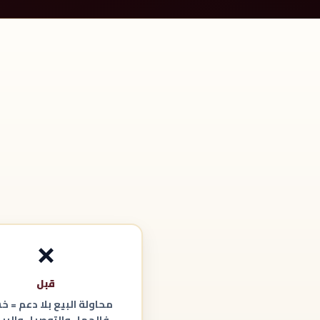
❌
قبل
محاولة البيع بلا دعم = خ