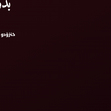
بد
كنزوّدو 