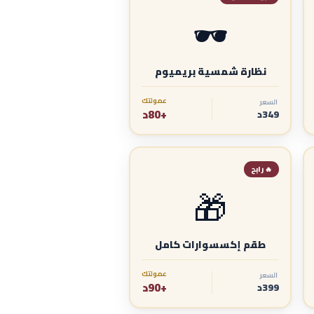
🕶️
نظارة شمسية بريميوم
عمولتك
السعر
+80د
349د
🔥 رابح
🎁
طقم إكسسوارات كامل
عمولتك
السعر
+90د
399د