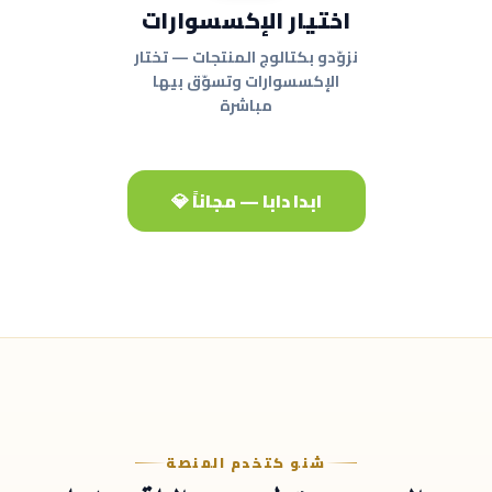
اختيار الإكسسوارات
نزوّدو بكتالوج المنتجات — تختار
الإكسسوارات وتسوّق بيها
مباشرة
ابدا دابا — مجاناً 💎
شنو كتخدم المنصة